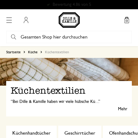
Bewertung 4.86 von 5
Mein Konto
Startseite
Küche
Küchentextilien
Küchentextilien
Bei Dille & Kamille haben wir viele hübsche Küchentextilien. Mit einer praktischen Schürze, passenden Ofenhandschuhen und Geschirrtüchern von Dille & Kamille macht Kochen einfach mehr Spaß!
Mehr
Küchenhandtücher
Geschirrtücher
Ofenhandschu