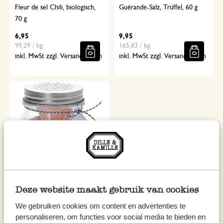
Fleur de sel Chili, biologisch,
Guérande-Salz, Trüffel, 60 g
70 g
6,95
9,95
99,29 / kg
165,83 / kg
inkl. MwSt zzgl. Versandkosten
inkl. MwSt zzgl. Versandkosten
Deze website maakt gebruik van cookies
Himalaya- Salzbrocken, 200 g
We gebruiken cookies om content en advertenties te
9,95
49,75 / kg
personaliseren, om functies voor social media te bieden en