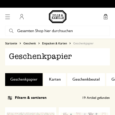
Bewertung 4.86 von 5
Mein Konto
Startseite
Geschenk
Einpacken & Karten
Geschenkpapier
Geschenkpapier
Geschenkpapier
Karten
Geschenkbeutel
G
Filtern & sortieren
19
Artikel gefunden