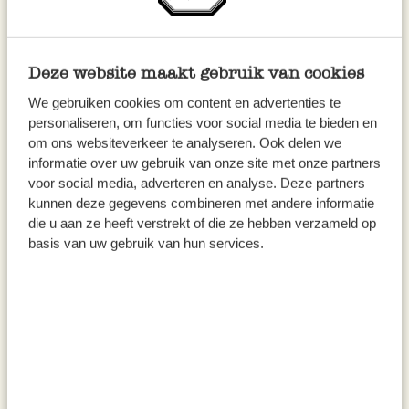
%
Deze website maakt gebruik van cookies
We gebruiken cookies om content en advertenties te
personaliseren, om functies voor social media te bieden en
om ons websiteverkeer te analyseren. Ook delen we
informatie over uw gebruik van onze site met onze partners
Geschenkpapier, dekorativ, 70
Geschenkpapier, Sinterklaas, 70
voor social media, adverteren en analyse. Deze partners
x 250 cm,
x 250 cm
kunnen deze gegevens combineren met andere informatie
die u aan ze heeft verstrekt of die ze hebben verzameld op
1,47
2,95
basis van uw gebruik van hun services.
0,59 / l
1,18 / l
inkl. MwSt zzgl. Versandkosten
inkl. MwSt zzgl. Versandkosten
Bald erhältlich
%