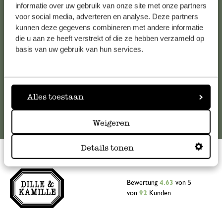
Falls Sie Fragen haben oder Tipps und Hilfe brauchen, wenden
informatie over uw gebruik van onze site met onze partners
Sie sich bitte an unseren Kundenservice. Oder lesen Sie hier
voor social media, adverteren en analyse. Deze partners
kunnen deze gegevens combineren met andere informatie
die Antworten auf
häufig gestellte Fragen
.
die u aan ze heeft verstrekt of die ze hebben verzameld op
basis van uw gebruik van hun services.
kundenservice@dille-kamille.at
Online-Kundenservice
Alles toestaan
Weigeren
Details tonen
Bewertung
4.63
von 5
von
92
Kunden