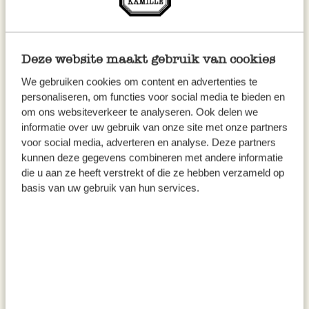
inkl. MwSt zzgl. Versandkosten
inkl. MwSt zzgl. Versandkosten
Deze website maakt gebruik van cookies
We gebruiken cookies om content en advertenties te
personaliseren, om functies voor social media te bieden en
om ons websiteverkeer te analyseren. Ook delen we
informatie over uw gebruik van onze site met onze partners
voor social media, adverteren en analyse. Deze partners
kunnen deze gegevens combineren met andere informatie
die u aan ze heeft verstrekt of die ze hebben verzameld op
Handreibe, Holzgriff, grob
Minireibe, Edelstahl
basis van uw gebruik van hun services.
9,95
2,95
inkl. MwSt zzgl. Versandkosten
inkl. MwSt zzgl. Versandkosten