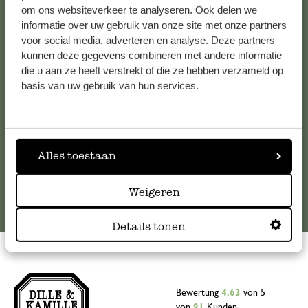
Kundenservice/Hilfe
om ons websiteverkeer te analyseren. Ook delen we
informatie over uw gebruik van onze site met onze partners
voor social media, adverteren en analyse. Deze partners
Falls Sie Fragen haben oder Tipps und Hilfe brauchen, wenden
kunnen deze gegevens combineren met andere informatie
Sie sich bitte an unseren Kundenservice. Oder lesen Sie hier
die u aan ze heeft verstrekt of die ze hebben verzameld op
die Antworten auf
häufig gestellte Fragen
.
basis van uw gebruik van hun services.
kundenservice@dille-kamille.at
Alles toestaan
Online-Kundenservice
Weigeren
Details tonen
Bewertung
4.63
von 5
von
91
Kunden