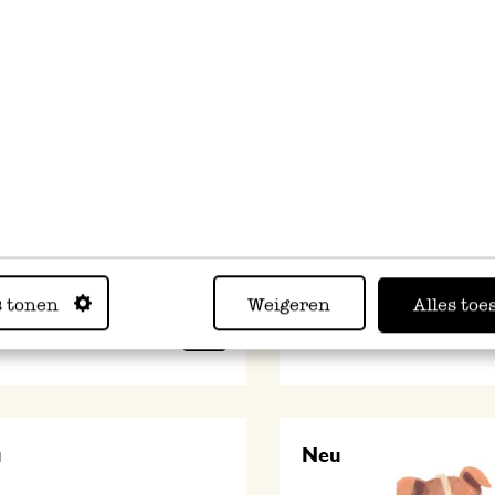
e 3D mit Umschlag, Torte mit
Karte 3D mit Umschlag, Ig
en
4,50
s tonen
Weigeren
Alles toe
 MwSt zzgl. Versandkosten
inkl. MwSt zzgl. Versandkoste
u
Neu