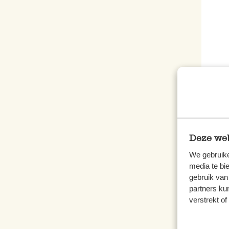
Kart
4,50
Deze web
inkl.
We gebruike
media te bi
gebruik van
partners ku
Ne
verstrekt o