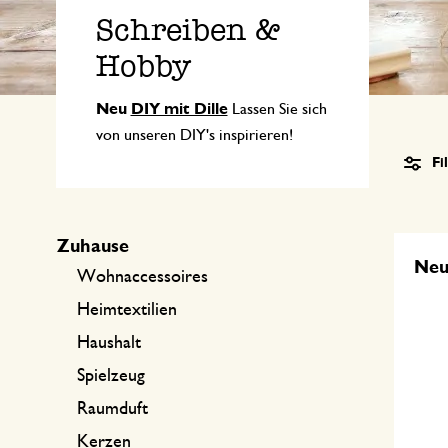
Küchentextilien
Kerzen
Süßwaren
Schreiben &
Tischwäsche
Kerzenhalter
Hobby
Tee-Zubehör
Körbe
Neu
DIY mit Dille
Lassen Sie sich
Kaffee-Zubehör
Schreiben & Hobby
von unseren DIY's inspirieren!
Fi
Besteck
Taschen
International kochen
Zuhause
Ne
Wohnaccessoires
Heimtextilien
Haushalt
Spielzeug
Raumduft
Kerzen