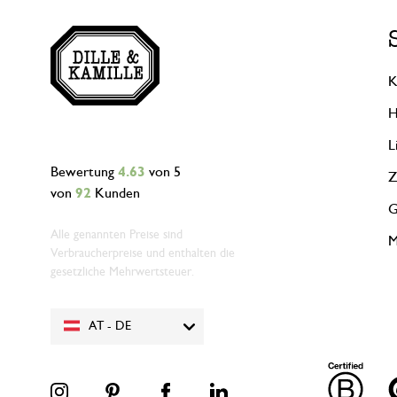
K
H
L
Bewertung
4.63
von 5
Z
von
92
Kunden
G
Alle genannten Preise sind
M
Verbraucherpreise und enthalten die
gesetzliche Mehrwertsteuer.
AT - DE