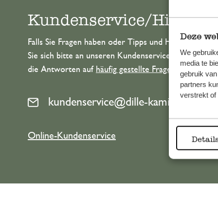
Kundenservice/Hilfe
Deze web
Falls Sie Fragen haben oder Tipps und Hilfe brauche
We gebruike
Sie sich bitte an unseren Kundenservice. Oder lesen 
media te bi
die Antworten auf
häufig gestellte Fragen
.
gebruik van
partners ku
verstrekt o
kundenservice@dille-kamille.at
Online-Kundenservice
Detail