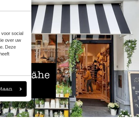
 voor social
ie over uw
se. Deze
heeft
 der Nähe
staan
eigen