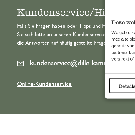
Kundenservice/Hilfe
Deze web
Falls Sie Fragen haben oder Tipps und Hilfe brauche
We gebruike
Sie sich bitte an unseren Kundenservice. Oder lesen 
media te bi
die Antworten auf
häufig gestellte Fragen
.
gebruik van
partners ku
verstrekt o
kundenservice@dille-kamille.at
Online-Kundenservice
Detail