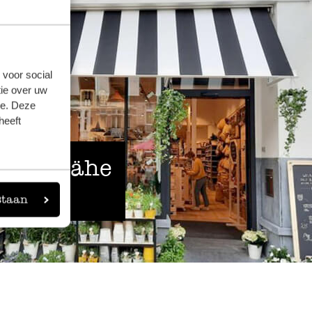
 voor social
ie over uw
se. Deze
heeft
 der Nähe
staan
eigen