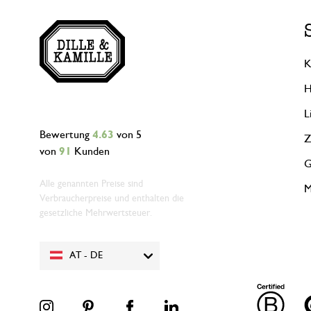
K
H
L
Bewertung
4.63
von 5
Z
von
91
Kunden
G
Alle genannten Preise sind
M
Verbraucherpreise und enthalten die
gesetzliche Mehrwertsteuer.
AT - DE