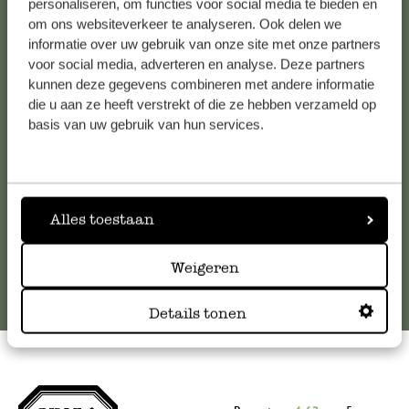
personaliseren, om functies voor social media te bieden en
om ons websiteverkeer te analyseren. Ook delen we
Kundenservice/Hilfe
informatie over uw gebruik van onze site met onze partners
voor social media, adverteren en analyse. Deze partners
Falls Sie Fragen haben oder Tipps und Hilfe brauchen, wenden
kunnen deze gegevens combineren met andere informatie
Sie sich bitte an unseren Kundenservice. Oder lesen Sie hier
die u aan ze heeft verstrekt of die ze hebben verzameld op
basis van uw gebruik van hun services.
die Antworten auf
häufig gestellte Fragen
.
kundenservice@dille-kamille.at
Alles toestaan
Online-Kundenservice
Weigeren
Details tonen