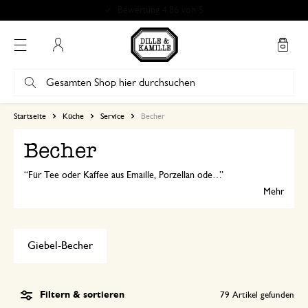
Mein Konto
Startseite
Küche
Service
Becher
Becher
Für Tee oder Kaffee aus Emaille, Porzellan oder Steingut, weiß oder farbig: Bei Dille & Kamille finden Sie garantiert Ihren neuen Lieblingsbecher oder Ihre Lieblingstasse!
Mehr
Giebel-Becher
Filtern & sortieren
79
Artikel gefunden