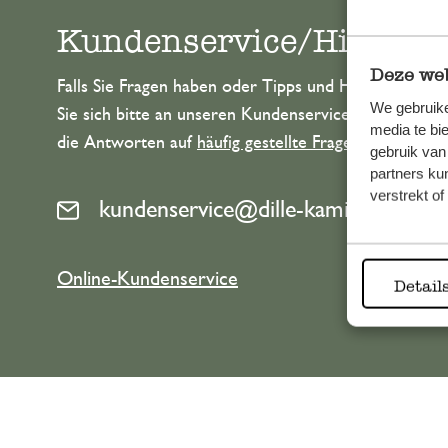
Kundenservice/Hilfe
Deze web
Falls Sie Fragen haben oder Tipps und Hilfe brauche
We gebruike
Sie sich bitte an unseren Kundenservice. Oder lesen 
media te bi
die Antworten auf
häufig gestellte Fragen
.
gebruik van
partners ku
verstrekt o
kundenservice@dille-kamille.at
Online-Kundenservice
Detail