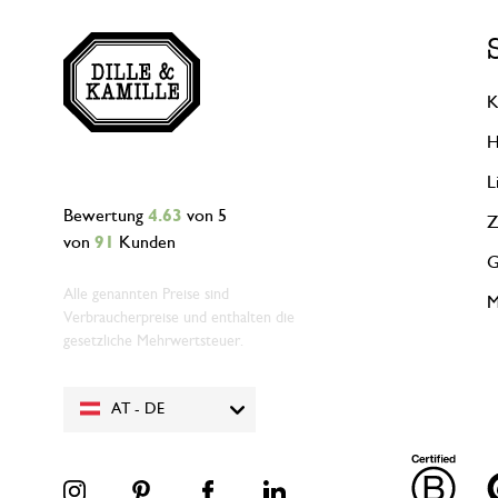
K
H
L
Bewertung
4.63
von 5
Z
von
91
Kunden
G
Alle genannten Preise sind
M
Verbraucherpreise und enthalten die
gesetzliche Mehrwertsteuer.
AT - DE