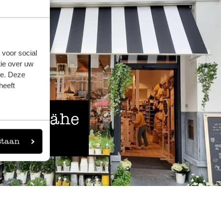
 voor social
ie over uw
se. Deze
heeft
 der Nähe
staan
eigen