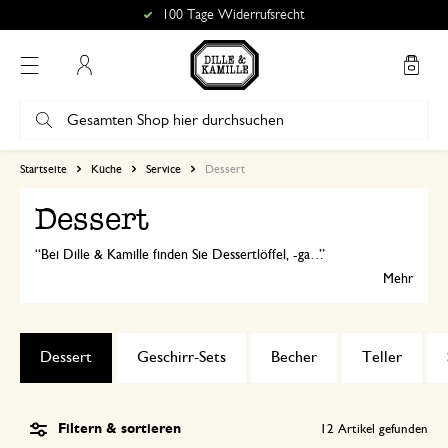
100 Tage Widerrufsrecht
Mein Konto
Startseite
Küche
Service
Dessert
Dessert
Bei Dille & Kamille finden Sie Dessertlöffel, -gabeln und -messer. Sie sind kleiner als normales Besteck und passen besser zu einem Dessertteller.
Mehr
Dessert
Geschirr-Sets
Becher
Teller
Filtern & sortieren
12
Artikel gefunden