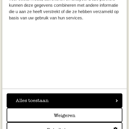
kunnen deze gegevens combineren met andere informatie
7,95
3,95
die u aan ze heeft verstrekt of die ze hebben verzameld op
basis van uw gebruik van hun services.
inkl. MwSt zzgl. Versandkosten
inkl. MwSt zzgl. Versandkosten
Schale für Crème brûlée,
Kuchenteller, Steingut, Kleine
Alles toestaan
Porzellan, 12,5 cm
Zweige, Ø15 cm
3,95
6,95
Weigeren
inkl. MwSt zzgl. Versandkosten
inkl. MwSt zzgl. Versandkosten