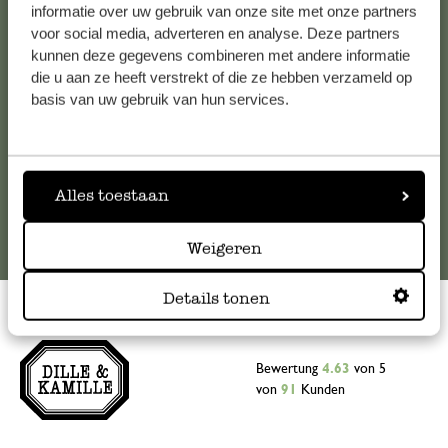
Falls Sie Fragen haben oder Tipps und Hilfe brauchen, wenden
informatie over uw gebruik van onze site met onze partners
Sie sich bitte an unseren Kundenservice. Oder lesen Sie hier
voor social media, adverteren en analyse. Deze partners
kunnen deze gegevens combineren met andere informatie
die Antworten auf
häufig gestellte Fragen
.
die u aan ze heeft verstrekt of die ze hebben verzameld op
basis van uw gebruik van hun services.
kundenservice@dille-kamille.at
Online-Kundenservice
Alles toestaan
Weigeren
Details tonen
Bewertung
4.63
von 5
von
91
Kunden