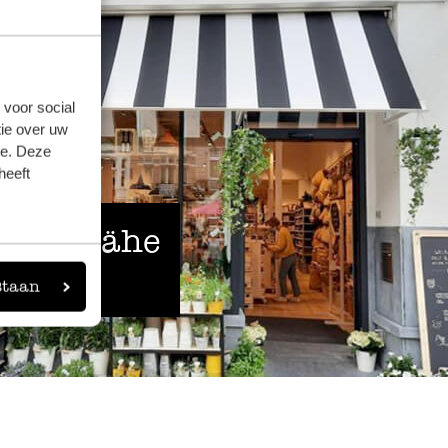
 voor social
ie over uw
se. Deze
heeft
 der Nähe
staan
eigen