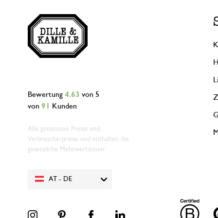
K
H
L
Bewertung
4.63
von 5
Z
von
91
Kunden
G
Alle genannten Preise sind
M
Verbraucherpreise und enthalten die
gesetzliche Mehrwertsteuer.
AT - DE