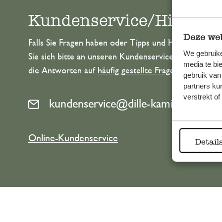
Kundenservice/Hilfe
Deze web
Falls Sie Fragen haben oder Tipps und Hilfe brauche
We gebruike
Sie sich bitte an unseren Kundenservice. Oder lesen 
media te bi
die Antworten auf
häufig gestellte Fragen
.
gebruik van
partners ku
verstrekt o
kundenservice@dille-kamille.at
Online-Kundenservice
Detail