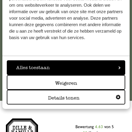
Kundenservice/Hilfe
om ons websiteverkeer te analyseren. Ook delen we
informatie over uw gebruik van onze site met onze partners
voor social media, adverteren en analyse. Deze partners
Falls Sie Fragen haben oder Tipps und Hilfe brauchen, wenden
kunnen deze gegevens combineren met andere informatie
Sie sich bitte an unseren Kundenservice. Oder lesen Sie hier
die u aan ze heeft verstrekt of die ze hebben verzameld op
die Antworten auf
häufig gestellte Fragen
.
basis van uw gebruik van hun services.
kundenservice@dille-kamille.at
Alles toestaan
Online-Kundenservice
Weigeren
Details tonen
Bewertung
4.63
von 5