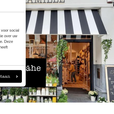
 voor social
ie over uw
se. Deze
heeft
 der Nähe
staan
eigen