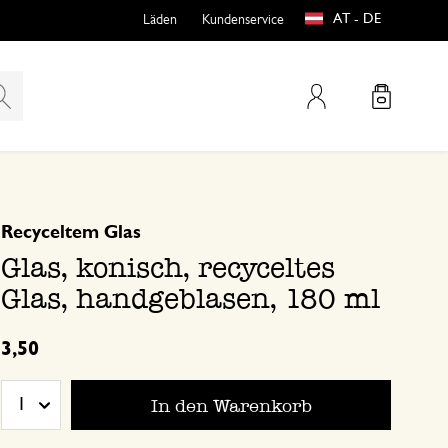
AT - DE
Läden
Kundenservice
Mein Konto
basierend auf 0 bewertungen
Recyceltem Glas
teln
htungen
Glas, konisch, recyceltes
Glas, handgeblasen, 180 ml
3,50
In den Warenkorb
1
e