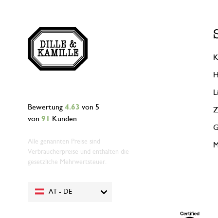
K
H
L
Bewertung
4.63
von 5
Z
von
91
Kunden
G
Alle genannten Preise sind
M
Verbraucherpreise und enthalten die
gesetzliche Mehrwertsteuer.
AT - DE