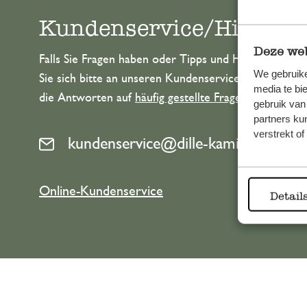
Kundenservice/Hilfe
Deze web
Falls Sie Fragen haben oder Tipps und Hilfe brauche
We gebruike
Sie sich bitte an unseren Kundenservice. Oder lesen 
media te bi
die Antworten auf
häufig gestellte Fragen
.
gebruik van
partners ku
verstrekt o
kundenservice@dille-kamille.at
Online-Kundenservice
Detail