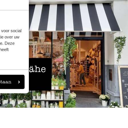
 voor social
ie over uw
se. Deze
heeft
 der Nähe
staan
eigen