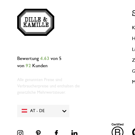
K
H
L
Bewertung
4.63
von 5
Z
von
92
Kunden
G
Alle genannten Preise sind
M
Verbraucherpreise und enthalten die
gesetzliche Mehrwertsteuer.
AT - DE