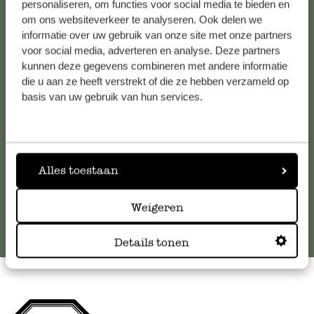
personaliseren, om functies voor social media te bieden en
om ons websiteverkeer te analyseren. Ook delen we
Kundenservice/Hilfe
informatie over uw gebruik van onze site met onze partners
voor social media, adverteren en analyse. Deze partners
kunnen deze gegevens combineren met andere informatie
Falls Sie Fragen haben oder Tipps und Hilfe brauchen, wenden
die u aan ze heeft verstrekt of die ze hebben verzameld op
Sie sich bitte an unseren Kundenservice. Oder lesen Sie hier
basis van uw gebruik van hun services.
die Antworten auf
häufig gestellte Fragen
.
kundenservice@dille-kamille.at
Alles toestaan
Online-Kundenservice
Weigeren
Details tonen