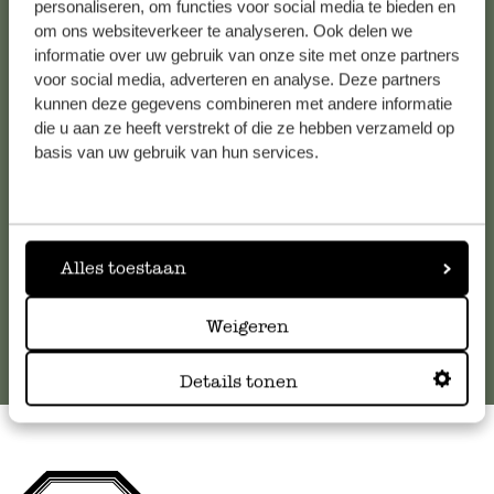
personaliseren, om functies voor social media te bieden en
om ons websiteverkeer te analyseren. Ook delen we
Kundenservice/Hilfe
informatie over uw gebruik van onze site met onze partners
voor social media, adverteren en analyse. Deze partners
kunnen deze gegevens combineren met andere informatie
Falls Sie Fragen haben oder Tipps und Hilfe brauchen, wenden
die u aan ze heeft verstrekt of die ze hebben verzameld op
Sie sich bitte an unseren Kundenservice. Oder lesen Sie hier
basis van uw gebruik van hun services.
die Antworten auf
häufig gestellte Fragen
.
kundenservice@dille-kamille.at
Alles toestaan
Online-Kundenservice
Weigeren
Details tonen