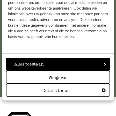
personaliseren, om functies voor social media te bieden en
om ons websiteverkeer te analyseren. Ook delen we
Kundenservice/Hilfe
informatie over uw gebruik van onze site met onze partners
voor social media, adverteren en analyse. Deze partners
kunnen deze gegevens combineren met andere informatie
Falls Sie Fragen haben oder Tipps und Hilfe brauchen, wenden
die u aan ze heeft verstrekt of die ze hebben verzameld op
Sie sich bitte an unseren Kundenservice. Oder lesen Sie hier
basis van uw gebruik van hun services.
die Antworten auf
häufig gestellte Fragen
.
kundenservice@dille-kamille.at
Alles toestaan
Online-Kundenservice
Weigeren
Details tonen