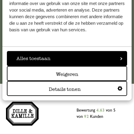
Falls Sie Fragen haben oder Tipps und Hilfe brauchen, wenden
informatie over uw gebruik van onze site met onze partners
Sie sich bitte an unseren Kundenservice. Oder lesen Sie hier
voor social media, adverteren en analyse. Deze partners
kunnen deze gegevens combineren met andere informatie
die Antworten auf
häufig gestellte Fragen
.
die u aan ze heeft verstrekt of die ze hebben verzameld op
basis van uw gebruik van hun services.
kundenservice@dille-kamille.at
Online-Kundenservice
Alles toestaan
Weigeren
Details tonen
Bewertung
4.63
von 5
von
92
Kunden