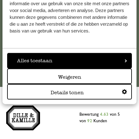
Falls Sie Fragen haben oder Tipps und Hilfe brauchen, wenden
informatie over uw gebruik van onze site met onze partners
Sie sich bitte an unseren Kundenservice. Oder lesen Sie hier
voor social media, adverteren en analyse. Deze partners
kunnen deze gegevens combineren met andere informatie
die Antworten auf
häufig gestellte Fragen
.
die u aan ze heeft verstrekt of die ze hebben verzameld op
basis van uw gebruik van hun services.
kundenservice@dille-kamille.at
Online-Kundenservice
Alles toestaan
Weigeren
Details tonen
Bewertung
4.63
von 5
von
92
Kunden