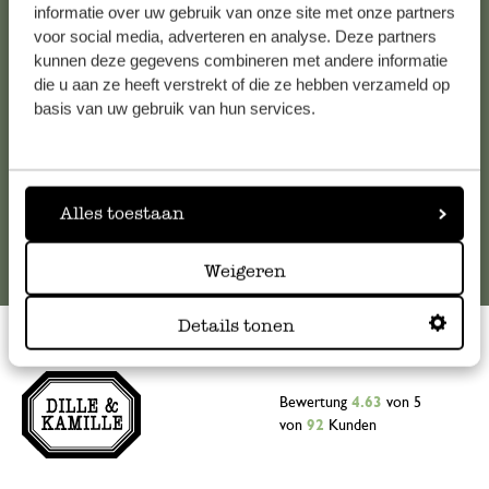
Falls Sie Fragen haben oder Tipps und Hilfe brauchen, wenden
informatie over uw gebruik van onze site met onze partners
Sie sich bitte an unseren Kundenservice. Oder lesen Sie hier
voor social media, adverteren en analyse. Deze partners
kunnen deze gegevens combineren met andere informatie
die Antworten auf
häufig gestellte Fragen
.
die u aan ze heeft verstrekt of die ze hebben verzameld op
basis van uw gebruik van hun services.
kundenservice@dille-kamille.at
Online-Kundenservice
Alles toestaan
Weigeren
Details tonen
Bewertung
4.63
von 5
von
92
Kunden