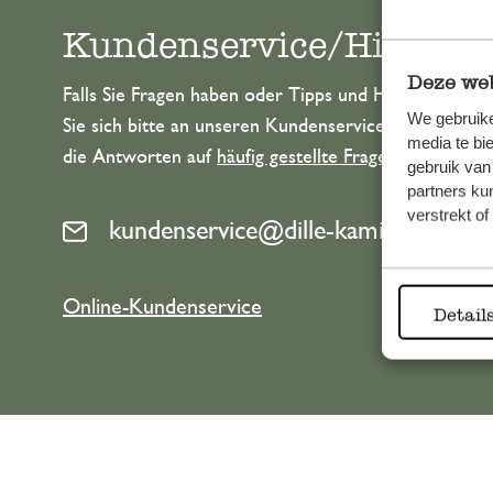
Kundenservice/Hilfe
Deze web
Falls Sie Fragen haben oder Tipps und Hilfe brauche
We gebruike
Sie sich bitte an unseren Kundenservice. Oder lesen 
media te bi
die Antworten auf
häufig gestellte Fragen
.
gebruik van
partners ku
verstrekt o
kundenservice@dille-kamille.at
Online-Kundenservice
Detail