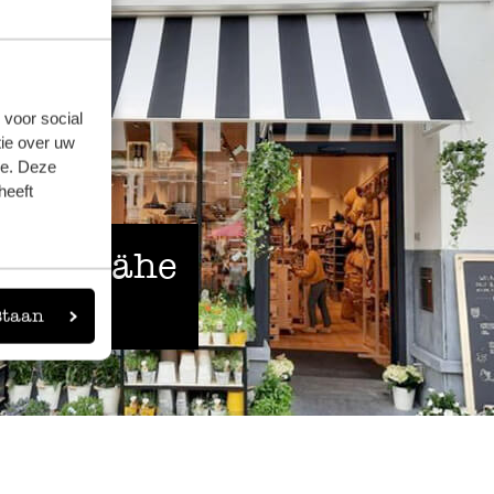
 voor social
ie over uw
se. Deze
heeft
 der Nähe
staan
eigen