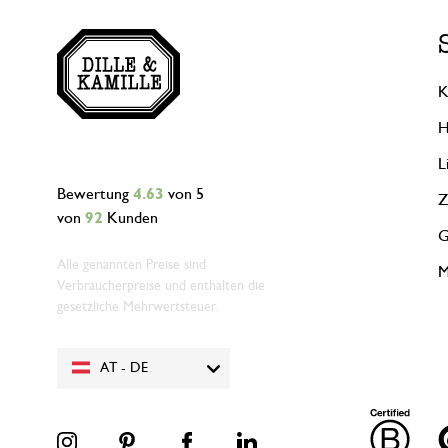
K
H
L
Bewertung
4.63
von 5
Z
von
92
Kunden
G
Alle genannten Preise sind
M
Verbraucherpreise und enthalten die
gesetzliche Mehrwertsteuer.
AT - DE