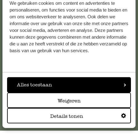
We gebruiken cookies om content en advertenties te
Alle 62 Geschäfte anzeigen
personaliseren, om functies voor social media te bieden en
om ons websiteverkeer te analyseren. Ook delen we
informatie over uw gebruik van onze site met onze partners
Kundenservice/Hilfe
voor social media, adverteren en analyse. Deze partners
kunnen deze gegevens combineren met andere informatie
die u aan ze heeft verstrekt of die ze hebben verzameld op
Falls Sie Fragen haben oder Tipps und Hilfe brauchen, wenden
basis van uw gebruik van hun services.
Sie sich bitte an unseren Kundenservice. Oder lesen Sie hier
die Antworten auf
häufig gestellte Fragen
.
kundenservice@dille-kamille.at
Alles toestaan
Online-Kundenservice
Weigeren
Details tonen