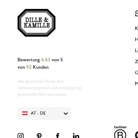
K
H
L
Bewertung
4.63
von 5
Z
von
92
Kunden
G
Alle genannten Preise sind
M
Verbraucherpreise und enthalten die
gesetzliche Mehrwertsteuer.
AT - DE