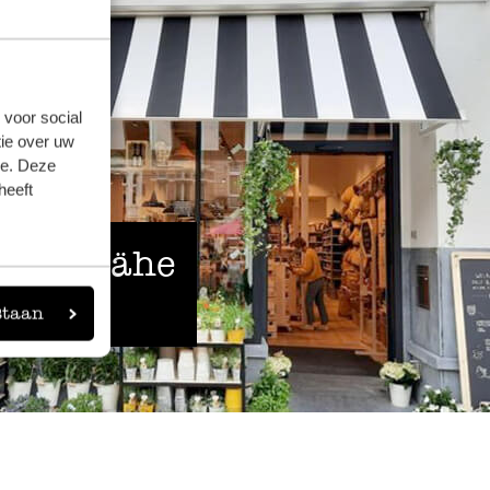
 voor social
ie over uw
se. Deze
heeft
 der Nähe
staan
eigen