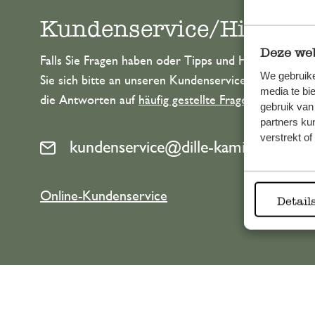
Kundenservice/Hilfe
Deze web
Falls Sie Fragen haben oder Tipps und Hilfe brauche
We gebruike
Sie sich bitte an unseren Kundenservice. Oder lesen 
media te bi
die Antworten auf
häufig gestellte Fragen
.
gebruik van
partners ku
verstrekt o
kundenservice@dille-kamille.at
Online-Kundenservice
Detail