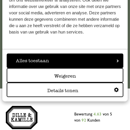
om ons websiteverkeer te analyseren. Ook delen we
informatie over uw gebruik van onze site met onze partners
Falls Sie Fragen haben oder Tipps und Hilfe brauchen, wenden
voor social media, adverteren en analyse. Deze partners
Sie sich bitte an unseren Kundenservice. Oder lesen Sie hier
kunnen deze gegevens combineren met andere informatie
die Antworten auf
häufig gestellte Fragen
.
die u aan ze heeft verstrekt of die ze hebben verzameld op
basis van uw gebruik van hun services.
kundenservice@dille-kamille.at
Online-Kundenservice
Alles toestaan
Weigeren
Details tonen
Bewertung
4.63
von 5
von
92
Kunden