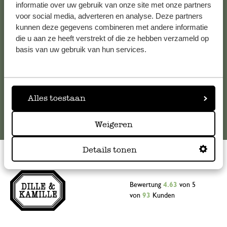
Falls Sie Fragen haben oder Tipps und Hilfe brauchen, wenden
informatie over uw gebruik van onze site met onze partners
Sie sich bitte an unseren Kundenservice. Oder lesen Sie hier
voor social media, adverteren en analyse. Deze partners
die Antworten auf
häufig gestellte Fragen
.
kunnen deze gegevens combineren met andere informatie
die u aan ze heeft verstrekt of die ze hebben verzameld op
basis van uw gebruik van hun services.
kundenservice@dille-kamille.at
Online-Kundenservice
Alles toestaan
Weigeren
Details tonen
Bewertung
4.63
von 5
von
93
Kunden