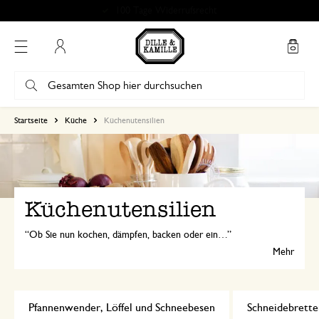
Bewertung 4.86 von 5
Mein Konto
Startseite
Küche
Küchenutensilien
Küchenutensilien
Ob Sie nun kochen, dämpfen, backen oder einmachen - gute Küchenutensilien sind in jeder Küche unentbehrlich. Entdecken Sie unser breites Angebot vom Schneebesen bis zum Mörser!
Mehr
Pfannenwender, Löffel und Schneebesen
Schneidebrette