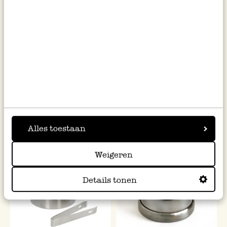
Honiglöffel, aus Buchenholz
Schneidebrett, FSC
Buchenholz, 25 x 35 cm
2,50
14,95
inkl. MwSt zzgl. Versandkosten
inkl. MwSt zzgl. Versandkosten
Alles toestaan
Weigeren
Neu
Details tonen