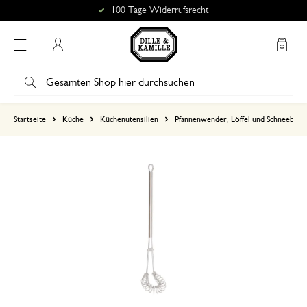
100 Tage Widerrufsrecht
Mein Konto
basierend auf 0 bewertungen
Startseite
Küche
Küchenutensilien
Pfannenwender, Löffel und Schneebese