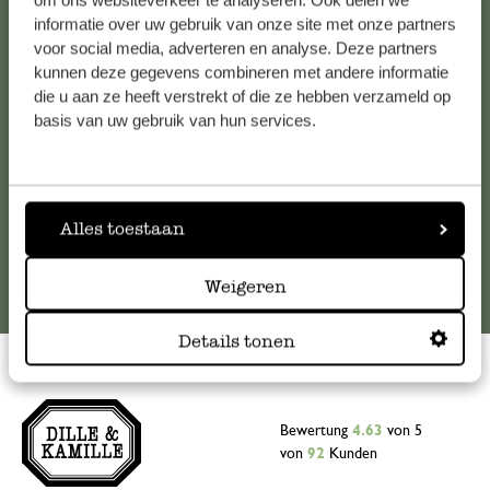
om ons websiteverkeer te analyseren. Ook delen we
informatie over uw gebruik van onze site met onze partners
Falls Sie Fragen haben oder Tipps und Hilfe brauchen, wenden
voor social media, adverteren en analyse. Deze partners
Sie sich bitte an unseren Kundenservice. Oder lesen Sie hier
kunnen deze gegevens combineren met andere informatie
die Antworten auf
häufig gestellte Fragen
.
die u aan ze heeft verstrekt of die ze hebben verzameld op
basis van uw gebruik van hun services.
kundenservice@dille-kamille.at
Online-Kundenservice
Alles toestaan
Weigeren
Details tonen
Bewertung
4.63
von 5
von
92
Kunden