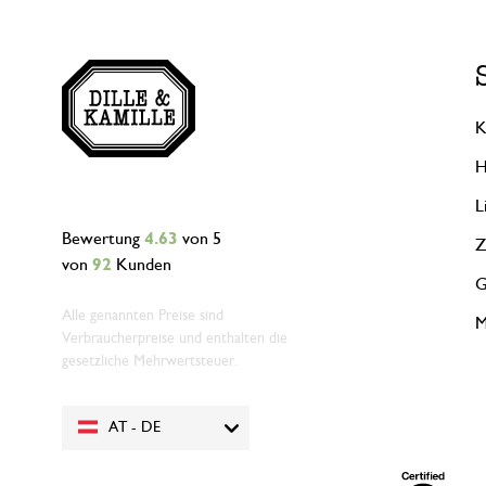
K
H
L
Bewertung
4.63
von 5
Z
von
92
Kunden
G
Alle genannten Preise sind
M
Verbraucherpreise und enthalten die
gesetzliche Mehrwertsteuer.
AT - DE