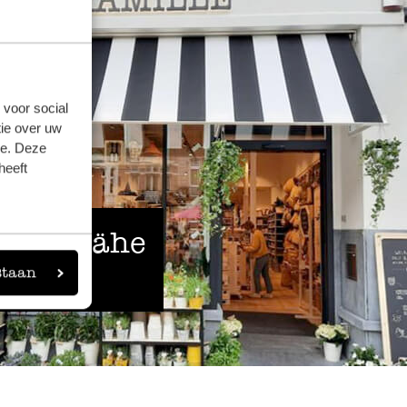
 voor social
ie over uw
se. Deze
heeft
 der Nähe
staan
eigen