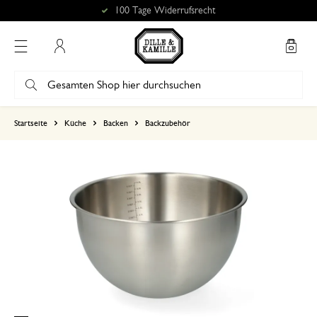
100 Tage Widerrufsrecht
Mein Konto
basierend auf 0 bewertungen
Startseite
Küche
Backen
Backzubehör