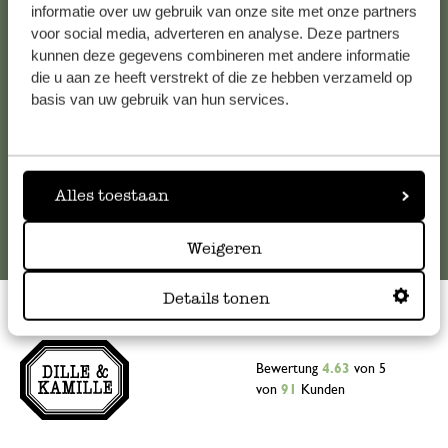
Falls Sie Fragen haben oder Tipps und Hilfe brauchen, wenden
informatie over uw gebruik van onze site met onze partners
Sie sich bitte an unseren Kundenservice. Oder lesen Sie hier
voor social media, adverteren en analyse. Deze partners
kunnen deze gegevens combineren met andere informatie
die Antworten auf
häufig gestellte Fragen
.
die u aan ze heeft verstrekt of die ze hebben verzameld op
basis van uw gebruik van hun services.
kundenservice@dille-kamille.at
Online-Kundenservice
Alles toestaan
Weigeren
Details tonen
Bewertung
4.63
von 5
von
91
Kunden