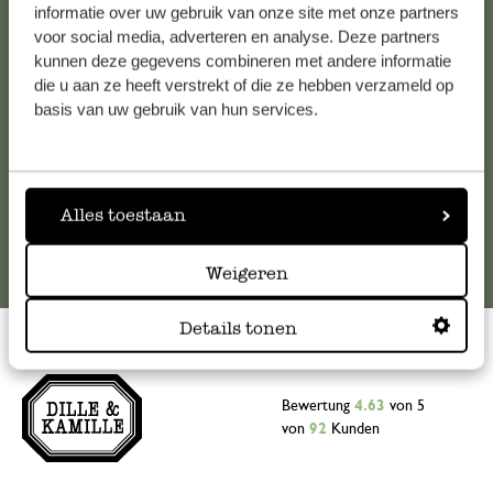
Falls Sie Fragen haben oder Tipps und Hilfe brauchen, wenden
informatie over uw gebruik van onze site met onze partners
Sie sich bitte an unseren Kundenservice. Oder lesen Sie hier
voor social media, adverteren en analyse. Deze partners
kunnen deze gegevens combineren met andere informatie
die Antworten auf
häufig gestellte Fragen
.
die u aan ze heeft verstrekt of die ze hebben verzameld op
basis van uw gebruik van hun services.
kundenservice@dille-kamille.at
Online-Kundenservice
Alles toestaan
Weigeren
Details tonen
Bewertung
4.63
von 5
von
92
Kunden