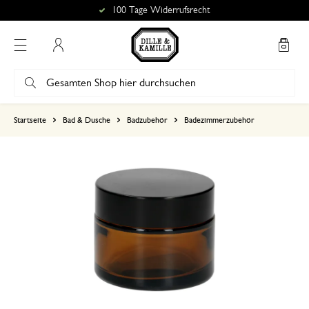
100 Tage Widerrufsrecht
Mein Konto
basierend auf 0 bewertungen
Startseite
Bad & Dusche
Badzubehör
Badezimmerzubehör