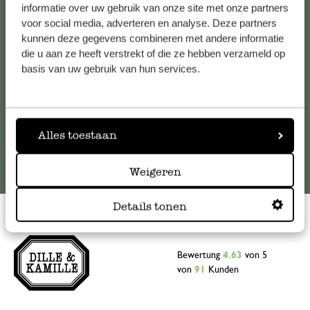
Falls Sie Fragen haben oder Tipps und Hilfe brauchen, wenden
informatie over uw gebruik van onze site met onze partners
Sie sich bitte an unseren Kundenservice. Oder lesen Sie hier
voor social media, adverteren en analyse. Deze partners
kunnen deze gegevens combineren met andere informatie
die Antworten auf
häufig gestellte Fragen
.
die u aan ze heeft verstrekt of die ze hebben verzameld op
basis van uw gebruik van hun services.
kundenservice@dille-kamille.at
Online-Kundenservice
Alles toestaan
Weigeren
Details tonen
Bewertung
4.63
von 5
von
91
Kunden