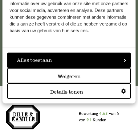
Falls Sie Fragen haben oder Tipps und Hilfe brauchen, wenden
informatie over uw gebruik van onze site met onze partners
Sie sich bitte an unseren Kundenservice. Oder lesen Sie hier
voor social media, adverteren en analyse. Deze partners
kunnen deze gegevens combineren met andere informatie
die Antworten auf
häufig gestellte Fragen
.
die u aan ze heeft verstrekt of die ze hebben verzameld op
basis van uw gebruik van hun services.
kundenservice@dille-kamille.at
Online-Kundenservice
Alles toestaan
Weigeren
Details tonen
Bewertung
4.63
von 5
von
91
Kunden