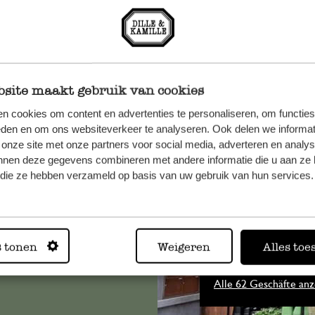
site maakt gebruik van cookies
n cookies om content en advertenties te personaliseren, om functies
eden en om ons websiteverkeer te analyseren. Ook delen we informat
 onze site met onze partners voor social media, adverteren en analy
n, wenden
nnen deze gegevens combineren met andere informatie die u aan ze 
Sie hier
f die ze hebben verzameld op basis van uw gebruik van hun services.
Immer in
s tonen
Weigeren
Alles toe
Alle 62 Geschäfte anz