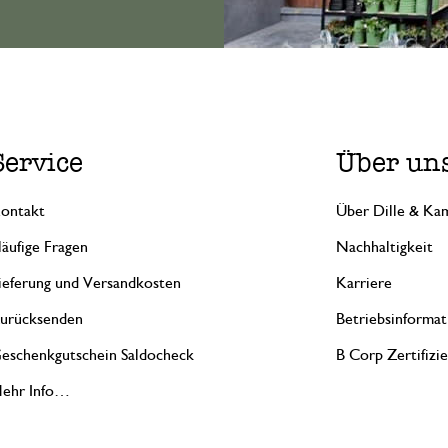
Service
Über un
ontakt
Über Dille & Kam
äufige Fragen
Nachhaltigkeit
ieferung und Versandkosten
Karriere
urücksenden
Betriebsinformat
eschenkgutschein Saldocheck
B Corp Zertifizi
ehr Info…