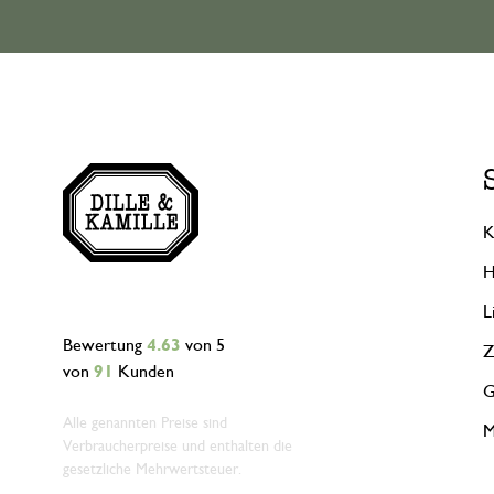
K
H
L
Bewertung
4.63
von 5
Z
von
91
Kunden
G
Alle genannten Preise sind
M
Verbraucherpreise und enthalten die
gesetzliche Mehrwertsteuer.