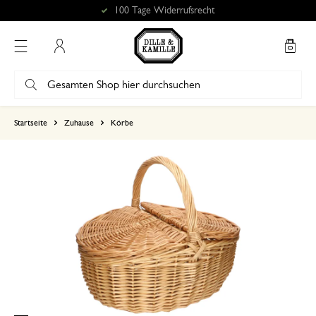
100 Tage Widerrufsrecht
Mein Konto
basierend auf 0 bewertungen
Startseite
Zuhause
Körbe