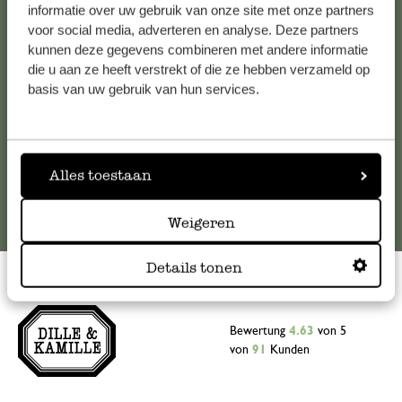
Falls Sie Fragen haben oder Tipps und Hilfe brauchen, wenden
informatie over uw gebruik van onze site met onze partners
Sie sich bitte an unseren Kundenservice. Oder lesen Sie hier
voor social media, adverteren en analyse. Deze partners
kunnen deze gegevens combineren met andere informatie
die Antworten auf
häufig gestellte Fragen
.
die u aan ze heeft verstrekt of die ze hebben verzameld op
basis van uw gebruik van hun services.
kundenservice@dille-kamille.at
Online-Kundenservice
Alles toestaan
Weigeren
Details tonen
Bewertung
4.63
von 5
von
91
Kunden