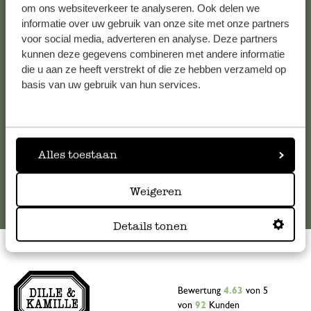
Kundenservice/Hilfe
om ons websiteverkeer te analyseren. Ook delen we
informatie over uw gebruik van onze site met onze partners
voor social media, adverteren en analyse. Deze partners
Falls Sie Fragen haben oder Tipps und Hilfe brauchen, wenden
kunnen deze gegevens combineren met andere informatie
Sie sich bitte an unseren Kundenservice. Oder lesen Sie hier
die u aan ze heeft verstrekt of die ze hebben verzameld op
die Antworten auf
häufig gestellte Fragen
.
basis van uw gebruik van hun services.
kundenservice@dille-kamille.at
Alles toestaan
Online-Kundenservice
Weigeren
Details tonen
Bewertung
4.63
von 5
von
92
Kunden