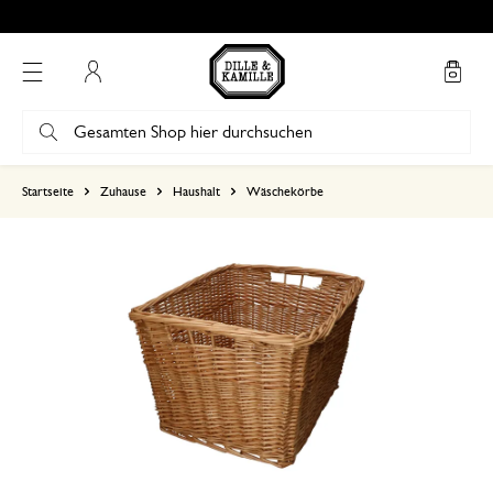
Mein Konto
basierend auf 1 bewertungen
Startseite
Zuhause
Haushalt
Wäschekörbe
5
4
3
2
1
17. Dezember 2023
Nur Bewertung, ohne Kommentar