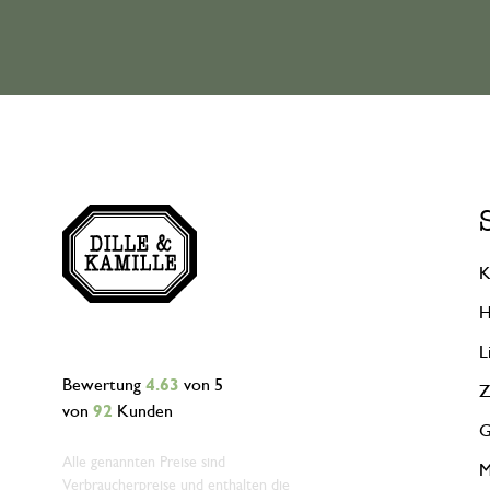
K
H
L
Bewertung
4.63
von 5
Z
von
92
Kunden
G
Alle genannten Preise sind
M
Verbraucherpreise und enthalten die