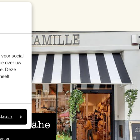
 voor social
ie over uw
se. Deze
heeft
staan
 der Nähe
eigen