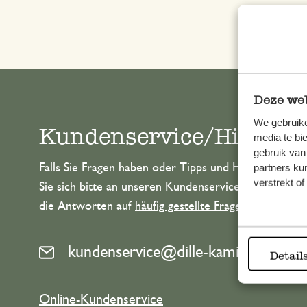
Deze web
We gebruike
Kundenservice/Hilfe
media te bi
gebruik van
partners ku
Falls Sie Fragen haben oder Tipps und Hilfe brauche
verstrekt o
Sie sich bitte an unseren Kundenservice. Oder lesen 
die Antworten auf
häufig gestellte Fragen
.
kundenservice@dille-kamille.at
Detail
Online-Kundenservice