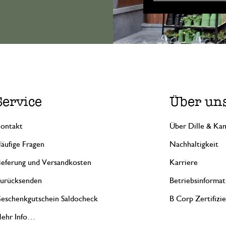
Service
Über un
ontakt
Über Dille & Kam
äufige Fragen
Nachhaltigkeit
ieferung und Versandkosten
Karriere
urücksenden
Betriebsinformat
eschenkgutschein Saldocheck
B Corp Zertifizi
ehr Info…