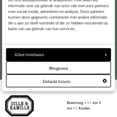
om ons websiteverkeer te analyseren. Ook delen we
informatie over uw gebruik van onze site met onze partners
Falls Sie Fragen haben oder Tipps und Hilfe brauchen, wenden
voor social media, adverteren en analyse. Deze partners
Sie sich bitte an unseren Kundenservice. Oder lesen Sie hier
kunnen deze gegevens combineren met andere informatie
die Antworten auf
häufig gestellte Fragen
.
die u aan ze heeft verstrekt of die ze hebben verzameld op
basis van uw gebruik van hun services.
kundenservice@dille-kamille.at
Online-Kundenservice
Alles toestaan
Weigeren
Details tonen
Bewertung
4.63
von 5
von
92
Kunden