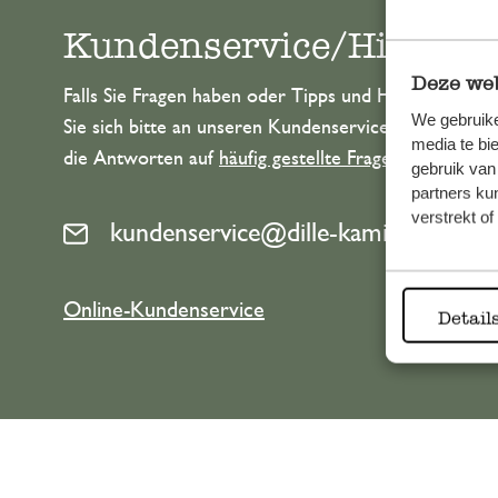
Kundenservice/Hilfe
Deze web
Falls Sie Fragen haben oder Tipps und Hilfe brauche
We gebruike
Sie sich bitte an unseren Kundenservice. Oder lesen 
media te bi
die Antworten auf
häufig gestellte Fragen
.
gebruik van
partners ku
verstrekt o
kundenservice@dille-kamille.at
Online-Kundenservice
Detail