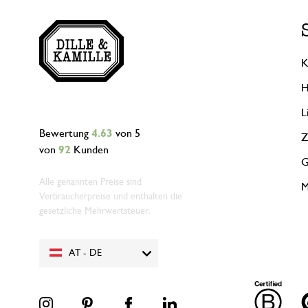
K
H
L
Bewertung
4.63
von 5
Z
von
92
Kunden
G
Alle genannten Preise sind
M
Verbraucherpreise und enthalten die
gesetzliche Mehrwertsteuer.
AT - DE