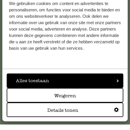
We gebruiken cookies om content en advertenties te
Alle 62 Geschäfte anzeigen
personaliseren, om functies voor social media te bieden en
om ons websiteverkeer te analyseren. Ook delen we
informatie over uw gebruik van onze site met onze partners
voor social media, adverteren en analyse. Deze partners
Kundenservice/Hilfe
kunnen deze gegevens combineren met andere informatie
die u aan ze heeft verstrekt of die ze hebben verzameld op
Falls Sie Fragen haben oder Tipps und Hilfe brauchen, wenden
basis van uw gebruik van hun services.
Sie sich bitte an unseren Kundenservice. Oder lesen Sie hier
die Antworten auf
häufig gestellte Fragen
.
kundenservice@dille-kamille.at
Alles toestaan
Online-Kundenservice
Weigeren
Details tonen