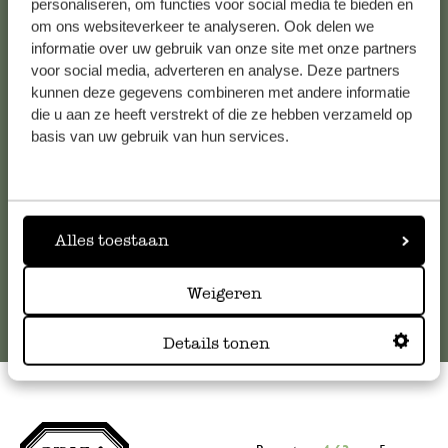
personaliseren, om functies voor social media te bieden en
om ons websiteverkeer te analyseren. Ook delen we
Kundenservice/Hilfe
informatie over uw gebruik van onze site met onze partners
voor social media, adverteren en analyse. Deze partners
Falls Sie Fragen haben oder Tipps und Hilfe brauchen, wenden
kunnen deze gegevens combineren met andere informatie
Sie sich bitte an unseren Kundenservice. Oder lesen Sie hier
die u aan ze heeft verstrekt of die ze hebben verzameld op
basis van uw gebruik van hun services.
die Antworten auf
häufig gestellte Fragen
.
kundenservice@dille-kamille.at
Alles toestaan
Online-Kundenservice
Weigeren
Details tonen