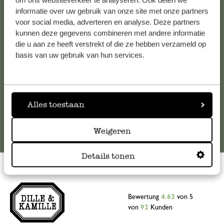
om ons websiteverkeer te analyseren. Ook delen we
informatie over uw gebruik van onze site met onze partners
Falls Sie Fragen haben oder Tipps und Hilfe brauchen, wenden
voor social media, adverteren en analyse. Deze partners
Sie sich bitte an unseren Kundenservice. Oder lesen Sie hier
kunnen deze gegevens combineren met andere informatie
die Antworten auf
häufig gestellte Fragen
.
die u aan ze heeft verstrekt of die ze hebben verzameld op
basis van uw gebruik van hun services.
kundenservice@dille-kamille.at
Online-Kundenservice
Alles toestaan
Weigeren
Details tonen
Bewertung
4.63
von 5
von
92
Kunden