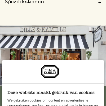
Spezifikationen
Immer in der Nähe
Alle 62 Geschäfte anzeigen
Deze website maakt gebruik van cookies
We gebruiken cookies om content en advertenties te
personaliseren, om functies voor social media te bieden en