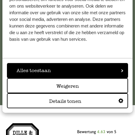
om ons websiteverkeer te analyseren. Ook delen we
Kundenservice/Hilfe
informatie over uw gebruik van onze site met onze partners
voor social media, adverteren en analyse. Deze partners
Falls Sie Fragen haben oder Tipps und Hilfe brauchen, wenden
kunnen deze gegevens combineren met andere informatie
Sie sich bitte an unseren Kundenservice. Oder lesen Sie hier
die u aan ze heeft verstrekt of die ze hebben verzameld op
die Antworten auf
häufig gestellte Fragen
.
basis van uw gebruik van hun services.
kundenservice@dille-kamille.at
Alles toestaan
Online-Kundenservice
Weigeren
Details tonen
Bewertung
4.63
von 5