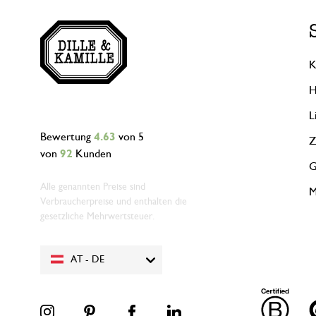
K
H
L
Bewertung
4.63
von 5
Z
von
92
Kunden
G
Alle genannten Preise sind
M
Verbraucherpreise und enthalten die
gesetzliche Mehrwertsteuer.
AT - DE