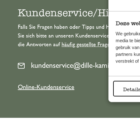
Kundenservice/Hilfe
Deze web
Falls Sie Fragen haben oder Tipps und Hilfe brauche
We gebruike
Sie sich bitte an unseren Kundenservice. Oder lesen 
media te bi
die Antworten auf
häufig gestellte Fragen
.
gebruik van
partners ku
verstrekt o
kundenservice@dille-kamille.at
Online-Kundenservice
Detail