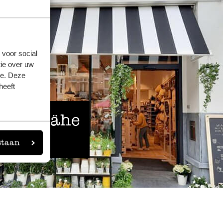
 voor social
ie over uw
se. Deze
heeft
 der Nähe
staan
eigen