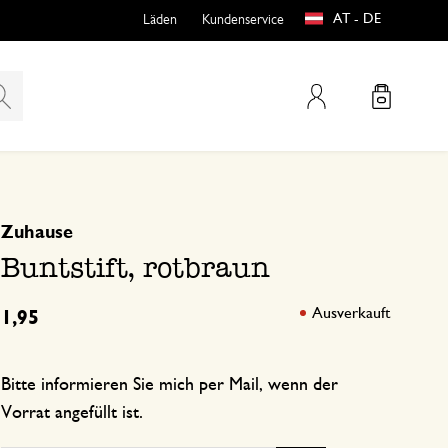
AT - DE
Läden
Kundenservice
Mein Konto
basierend auf 0 bewertungen
Zuhause
teln
htungen
Buntstift, rotbraun
Ausverkauft
1,95
Bitte informieren Sie mich per Mail, wenn der
e
Vorrat angefüllt ist.