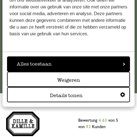
om ons websiteverkeer te analyseren. Ook delen we
informatie over uw gebruik van onze site met onze partners
Falls Sie Fragen haben oder Tipps und Hilfe brauchen, wenden
voor social media, adverteren en analyse. Deze partners
Sie sich bitte an unseren Kundenservice. Oder lesen Sie hier
kunnen deze gegevens combineren met andere informatie
die Antworten auf
häufig gestellte Fragen
.
die u aan ze heeft verstrekt of die ze hebben verzameld op
basis van uw gebruik van hun services.
kundenservice@dille-kamille.at
Online-Kundenservice
Alles toestaan
Weigeren
Details tonen
Bewertung
4.63
von 5
von
92
Kunden