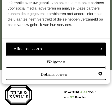
Falls Sie Fragen haben oder Tipps und Hilfe brauchen, wenden
informatie over uw gebruik van onze site met onze partners
Sie sich bitte an unseren Kundenservice. Oder lesen Sie hier
voor social media, adverteren en analyse. Deze partners
kunnen deze gegevens combineren met andere informatie
die Antworten auf
häufig gestellte Fragen
.
die u aan ze heeft verstrekt of die ze hebben verzameld op
basis van uw gebruik van hun services.
kundenservice@dille-kamille.at
Online-Kundenservice
Alles toestaan
Weigeren
Details tonen
Bewertung
4.63
von 5
von
92
Kunden