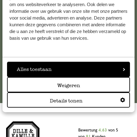
Kundenservice/Hilfe
om ons websiteverkeer te analyseren. Ook delen we
informatie over uw gebruik van onze site met onze partners
voor social media, adverteren en analyse. Deze partners
Falls Sie Fragen haben oder Tipps und Hilfe brauchen, wenden
kunnen deze gegevens combineren met andere informatie
Sie sich bitte an unseren Kundenservice. Oder lesen Sie hier
die u aan ze heeft verstrekt of die ze hebben verzameld op
die Antworten auf
häufig gestellte Fragen
.
basis van uw gebruik van hun services.
kundenservice@dille-kamille.at
Alles toestaan
Online-Kundenservice
Weigeren
Details tonen
Bewertung
4.63
von 5
von
91
Kunden