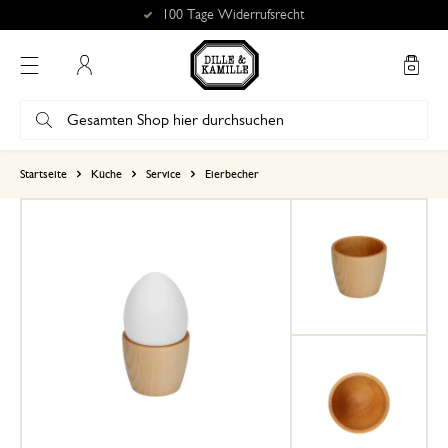
100 Tage Widerrufsrecht
Mein Konto
basierend auf 0 bewertungen
Startseite
Küche
Service
Eierbecher